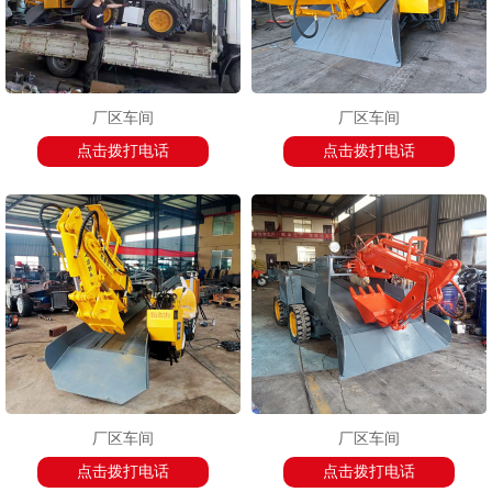
厂区车间
厂区车间
点击拨打电话
点击拨打电话
厂区车间
厂区车间
点击拨打电话
点击拨打电话