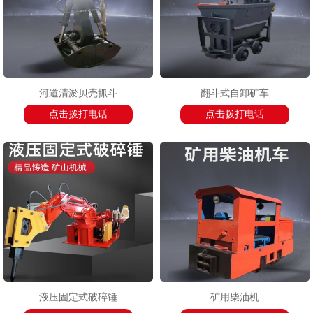
河道清淤贝壳抓斗
翻斗式自卸矿车
1
2
2
点击拨打电话
点击拨打电话
液压固定式破碎锤
矿用柴油机