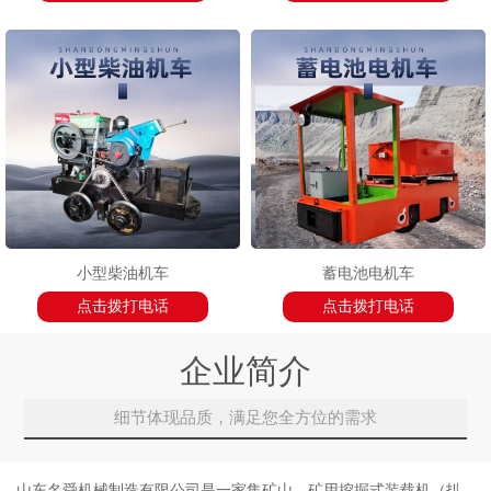
小型柴油机车
蓄电池电机车
点击拨打电话
点击拨打电话
企业简介
细节体现品质，满足您全方位的需求
山东名舜机械制造有限公司是一家集矿山、矿用挖掘式装载机（扒