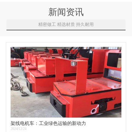
新闻资讯
精密做工 精选材质 持久耐用
架线电机车：工业绿色运输的新动力
2024/12/24