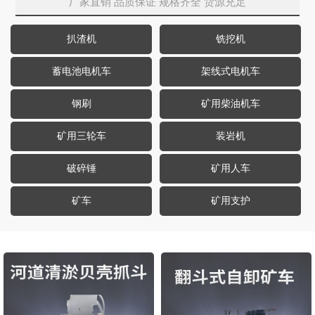
厂家直销 品质保证 规格齐全 货源充足
扒渣机
铣挖机
蓄电池电机车
架线式电机车
钢刷
矿用柴油机车
矿用三轮车
装岩机
破碎锤
矿用人车
矿车
矿用支护