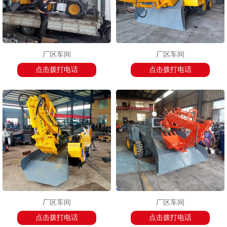
厂区车间
厂区车间
点击拨打电话
点击拨打电话
厂区车间
厂区车间
点击拨打电话
点击拨打电话