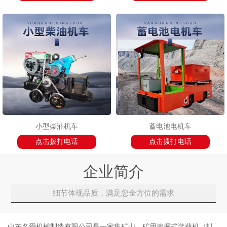
小型柴油机车
蓄电池电机车
点击拨打电话
点击拨打电话
企业简介
细节体现品质，满足您全方位的需求
山东名舜机械制造有限公司是一家集矿山、矿用挖掘式装载机（扒