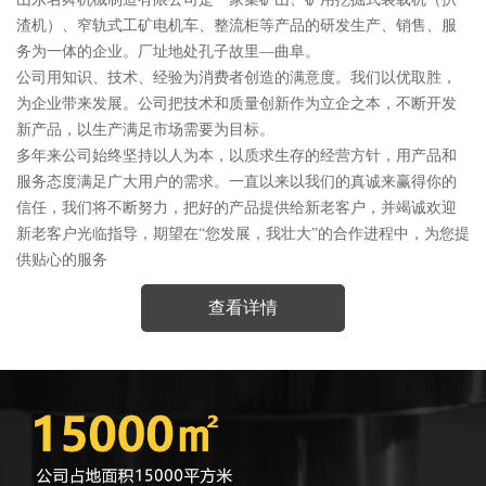
渣机）、窄轨式工矿电机车、整流柜等产品的研发生产、销售、服
务为一体的企业。厂址地处孔子故里—曲阜。
公司用知识、技术、经验为消费者创造的满意度。我们以优取胜，
为企业带来发展。公司把技术和质量创新作为立企之本，不断开发
新产品，以生产满足市场需要为目标。
多年来公司始终坚持以人为本，以质求生存的经营方针，用产品和
服务态度满足广大用户的需求。一直以来以我们的真诚来赢得你的
信任，我们将不断努力，把好的产品提供给新老客户，并竭诚欢迎
新老客户光临指导，期望在“您发展，我壮大”的合作进程中，为您提
供贴心的服务
查看详情