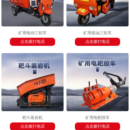
矿用电动三轮车
矿用柴油三轮车
点击拨打电话
点击拨打电话
耙斗装岩机
矿用电耙绞车
点击拨打电话
点击拨打电话