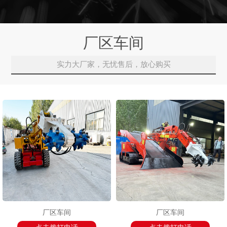
厂区车间
实力大厂家，无忧售后，放心购买
厂区车间
厂区车间