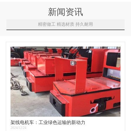
新闻资讯
精密做工 精选材质 持久耐用
架线电机车：工业绿色运输的新动力
2024/12/24