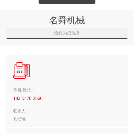
名舜机械
诚心为您服务
手机/微信：
182-5470-2666
联系人：
孔经理