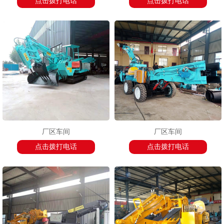
点击拨打电话
点击拨打电话
厂区车间
厂区车间
点击拨打电话
点击拨打电话