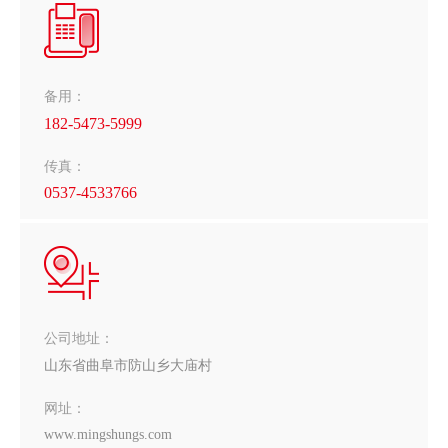
备用：
182-5473-5999
传真：
0537-4533766
公司地址：
山东省曲阜市防山乡大庙村
网址：
www.mingshungs.com