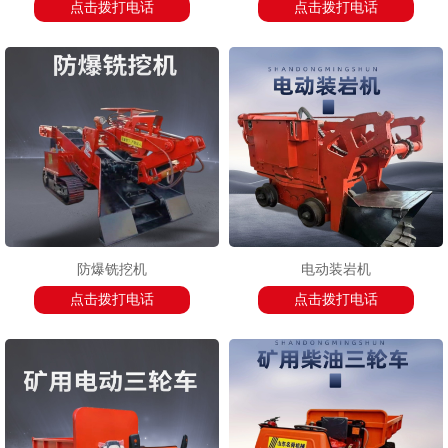
点击拨打电话
点击拨打电话
防爆铣挖机
电动装岩机
点击拨打电话
点击拨打电话