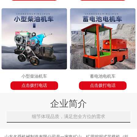
小型柴油机车
蓄电池电机车
点击拨打电话
点击拨打电话
企业简介
细节体现品质，满足您全方位的需求
山东名舜机械制造有限公司是一家集矿山、矿用挖掘式装载机（扒