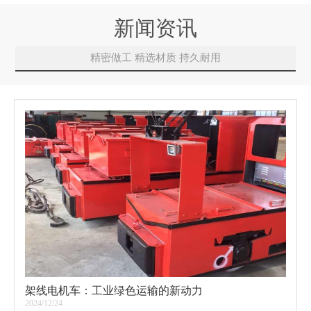
新闻资讯
精密做工 精选材质 持久耐用
架线电机车：工业绿色运输的新动力
2024/12/24