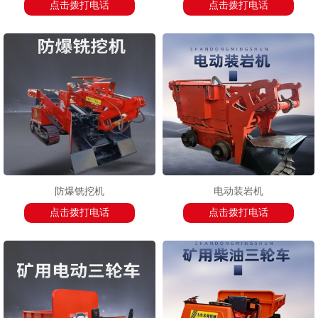
点击拨打电话
点击拨打电话
防爆铣挖机
电动装岩机
点击拨打电话
点击拨打电话