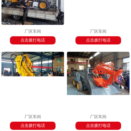
厂区车间
厂区车间
点击拨打电话
点击拨打电话
厂区车间
厂区车间
点击拨打电话
点击拨打电话