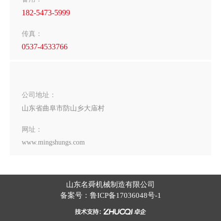
182-5473-5999
传真：
0537-4533766
公司地址：
山东省曲阜市防山乡大庙村
网址：
www.mingshungs.com
山东名舜机械制造有限公司
备案号：鲁ICP备17036048号-1