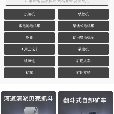
厂家直销 品质保证 规格齐全 货源充足
扒渣机
铣挖机
蓄电池电机车
架线式电机车
钢刷
矿用柴油机车
矿用三轮车
装岩机
破碎锤
矿用人车
矿车
矿用支护