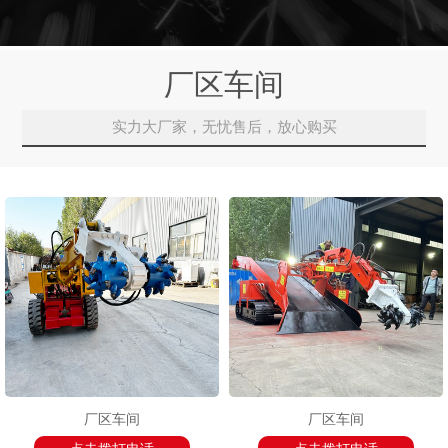
厂区车间
实力大厂家，无忧售后，放心购买
厂区车间
厂区车间